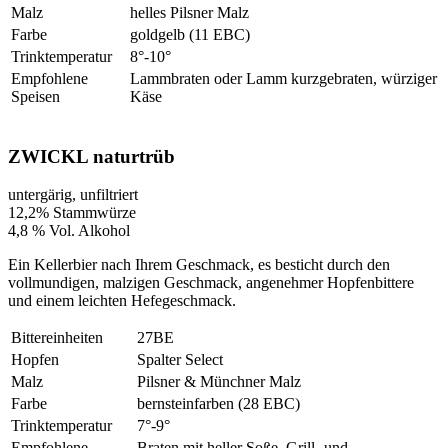
Malz
helles Pilsner Malz
Farbe
goldgelb (11 EBC)
Trinktemperatur
8°-10°
Empfohlene
Lammbraten oder Lamm kurzgebraten, würziger
Speisen
Käse
ZWICKL naturtrüb
untergärig, unfiltriert
12,2% Stammwürze
4,8 % Vol. Alkohol
Ein Kellerbier nach Ihrem Geschmack, es besticht durch den
vollmundigen, malzigen Geschmack, angenehmer Hopfenbittere
und einem leichten Hefegeschmack.
Bittereinheiten
27BE
Hopfen
Spalter Select
Malz
Pilsner & Münchner Malz
Farbe
bernsteinfarben (28 EBC)
Trinktemperatur
7°-9°
Empfohlene
Braten mit heller Soße, Grill- und