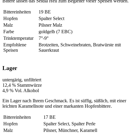
Bittere lassen das Seidla Hell zum Begleiter vieler Speisen werden.
Bittereinheiten
19 BE
Hopfen
Spalter Select
Malz
Pilsner Malz
Farbe
goldgelb (7 EBC)
Trinktemperatur
7°-9°
Empfohlene
Brotzeiten, Schweinebraten, Bratwürste mit
Speisen
Sauerkraut
Lager
untergärig, unfiltriert
12,4 % Stammwürze
4,9 % Vol. Alkohol
Ein Lager nach Ihrem Geschmack. Es ist süffig, süßlich, mit einer
leichten Karamellnote und einer markanten Hopfenbittere.
Bittereinheiten
17 BE
Hopfen
Spalter Select, Spalter Perle
Malz
Pilsner, Münchner, Karamell